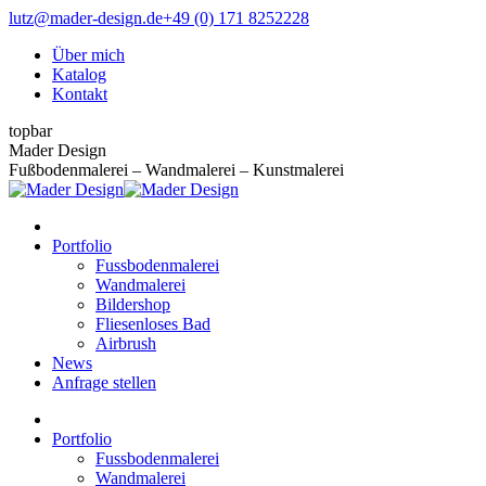
Zum
lutz@mader-design.de
+49 (0) 171 8252228
Inhalt
Über mich
springen
Katalog
Kontakt
topbar
Instagram
Pinterest
Mader Design
page
page
Fußbodenmalerei – Wandmalerei – Kunstmalerei
opens
opens
in
in
new
new
Portfolio
window
window
Fussbodenmalerei
Wandmalerei
Bildershop
Fliesenloses Bad
Airbrush
News
Anfrage stellen
Portfolio
Fussbodenmalerei
Wandmalerei