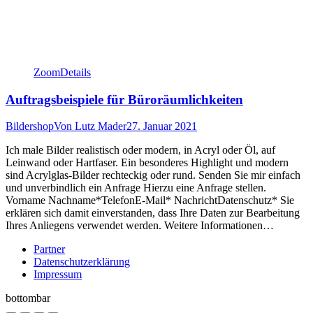
Zoom
Details
Auftragsbeispiele für Büroräumlichkeiten
Bildershop
Von
Lutz Mader
27. Januar 2021
Ich male Bilder realistisch oder modern, in Acryl oder Öl, auf
Leinwand oder Hartfaser. Ein besonderes Highlight und modern
sind Acrylglas-Bilder rechteckig oder rund. Senden Sie mir einfach
und unverbindlich ein Anfrage Hierzu eine Anfrage stellen.
Vorname Nachname*TelefonE-Mail* NachrichtDatenschutz* Sie
erklären sich damit einverstanden, dass Ihre Daten zur Bearbeitung
Ihres Anliegens verwendet werden. Weitere Informationen…
Partner
Datenschutzerklärung
Impressum
bottombar
Go