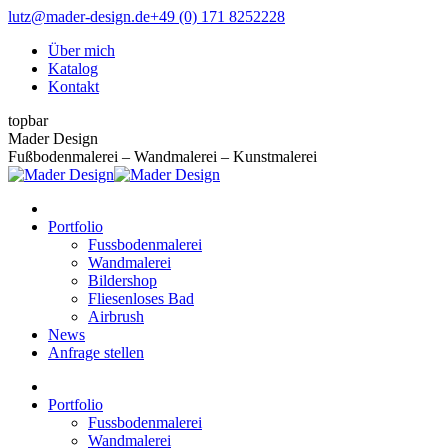
Zum
lutz@mader-design.de
+49 (0) 171 8252228
Inhalt
Über mich
springen
Katalog
Kontakt
topbar
Instagram
Pinterest
Mader Design
page
page
Fußbodenmalerei – Wandmalerei – Kunstmalerei
opens
opens
in
in
new
new
Portfolio
window
window
Fussbodenmalerei
Wandmalerei
Bildershop
Fliesenloses Bad
Airbrush
News
Anfrage stellen
Portfolio
Fussbodenmalerei
Wandmalerei