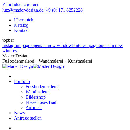
Zum Inhalt springen
lutz@mader-design.de
+49 (0) 171 8252228
Über mich
Katalog
Kontakt
topbar
Instagram page opens in new window
Pinterest page opens in new
window
Mader Design
Fußbodenmalerei – Wandmalerei – Kunstmalerei
Portfolio
Fussbodenmalerei
Wandmalerei
Bildershop
Fliesenloses Bad
Airbrush
News
Anfrage stellen