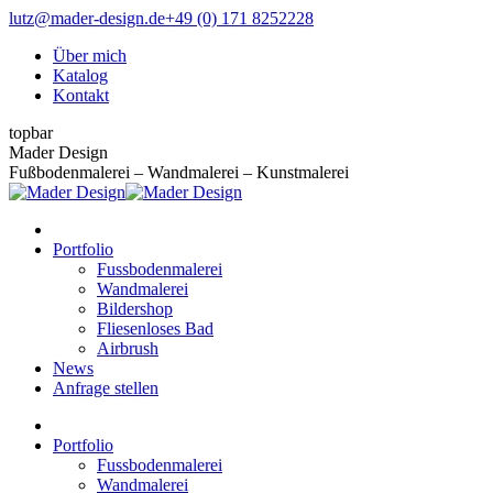
Zum
lutz@mader-design.de
+49 (0) 171 8252228
Inhalt
Über mich
springen
Katalog
Kontakt
topbar
Instagram
Pinterest
Mader Design
page
page
Fußbodenmalerei – Wandmalerei – Kunstmalerei
opens
opens
in
in
new
new
Portfolio
window
window
Fussbodenmalerei
Wandmalerei
Bildershop
Fliesenloses Bad
Airbrush
News
Anfrage stellen
Portfolio
Fussbodenmalerei
Wandmalerei